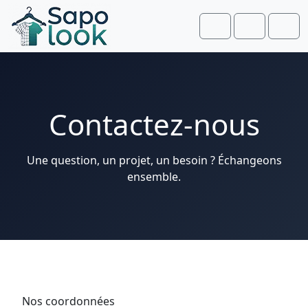
Aller au contenu
Skip to footer
Cart
Account
Men
Contactez-nous
Une question, un projet, un besoin ? Échangeons
ensemble.
Nos coordonnées