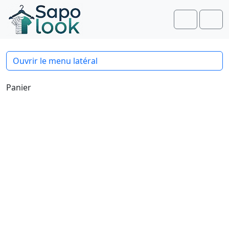
Aller au contenu
Skip to footer
Account
Men
Ouvrir le menu latéral
Panier