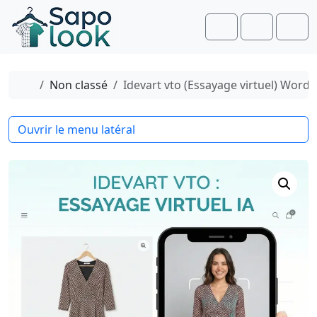
Aller au contenu
Skip to footer
Cart
Account
Men
Accueil
Non classé
Idevart vto (Essayage virtuel) WordPr
Ouvrir le menu latéral