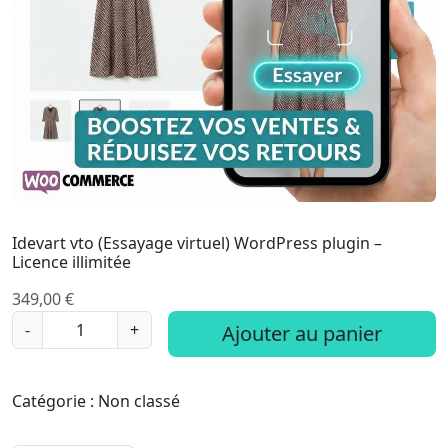
Idevart vto (Essayage virtuel) WordPress plugin –
Licence illimitée
349,00
€
q
-
+
Ajouter au panier
u
a
n
Catégorie :
Non classé
t
i