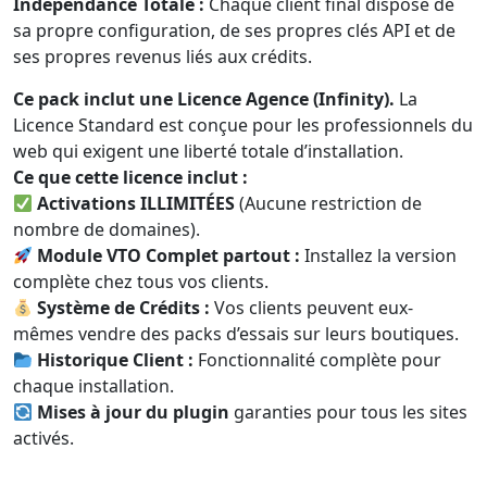
a
Indépendance Totale :
Chaque client final dispose de
y
sa propre configuration, de ses propres clés API et de
a
ses propres revenus liés aux crédits.
g
Ce pack inclut une Licence Agence (Infinity).
La
e
Licence Standard est conçue pour les professionnels du
v
web qui exigent une liberté totale d’installation.
i
Ce que cette licence inclut :
r
Activations ILLIMITÉES
(Aucune restriction de
t
nombre de domaines).
u
Module VTO Complet partout :
Installez la version
e
complète chez tous vos clients.
l
Système de Crédits :
Vos clients peuvent eux-
)
mêmes vendre des packs d’essais sur leurs boutiques.
W
Historique Client :
Fonctionnalité complète pour
o
chaque installation.
r
Mises à jour du plugin
garanties pour tous les sites
d
activés.
p
r