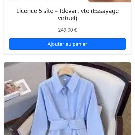
l
Licence 5 site – Idevart vto (Essayage
i
virtuel)
m
i
249,00
€
t
é
Ajouter au panier
e