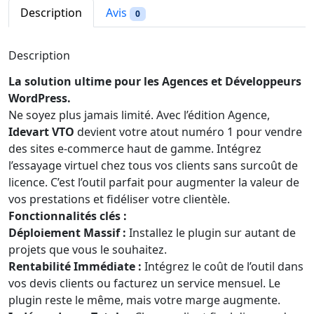
t
Description
Avis
0
é
d
Description
e
I
La solution ultime pour les Agences et Développeurs
d
WordPress.
e
Ne soyez plus jamais limité. Avec l’édition Agence,
v
Idevart VTO
devient votre atout numéro 1 pour vendre
a
des sites e-commerce haut de gamme. Intégrez
r
l’essayage virtuel chez tous vos clients sans surcoût de
t
licence. C’est l’outil parfait pour augmenter la valeur de
v
vos prestations et fidéliser votre clientèle.
t
Fonctionnalités clés :
o
Déploiement Massif :
Installez le plugin sur autant de
(
projets que vous le souhaitez.
E
Rentabilité Immédiate :
Intégrez le coût de l’outil dans
s
vos devis clients ou facturez un service mensuel. Le
s
plugin reste le même, mais votre marge augmente.